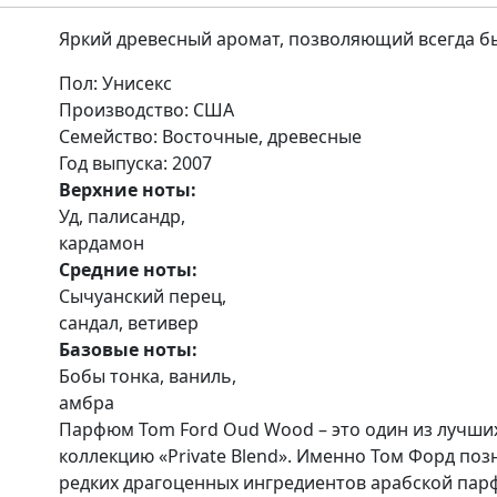
Яркий древесный аромат, позволяющий всегда б
Пол
: Унисекс
Производство
: США
Семейство
: Восточные, древесные
Год выпуска
: 2007
Верхние ноты:
Уд, палисандр,
кардамон
Средние ноты:
Сычуанский перец,
сандал, ветивер
Базовые ноты:
Бобы тонка, ваниль,
амбра
Парфюм Tom Ford Oud Wood – это один из лучши
коллекцию «Private Blend». Именно Том Форд по
редких драгоценных ингредиентов арабской пар