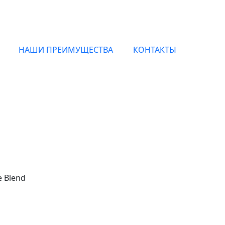
НАШИ ПРЕИМУЩЕСТВА
КОНТАКТЫ
склюзивные духи Tom F
c доставкой по Москве и всей России
e Blend