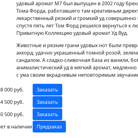
удовый аромат М7 был выпущен в 2002 году бренд
Тома Форда, работавшего там креативным дирек
лекарственный резкий и громкий уд совершенно
спустя пять лет Том Форд решился вернуться к л
Приватную Коллекцию удовый аромат Уд Вуд.
Животные и резкие грани удовых нот были прев
аккорд, удачно украшенный томной розой, зелен
сандалом. А сладко-сливочная база из ванили, б
анималистический уд в мягкий аромат, медленн
с ума своим вкрадчивым неповторимым звучани
8 000 руб.
Заказать
4 500 руб.
Заказать
0 500 руб.
Заказать
нет в наличии
Предзаказ